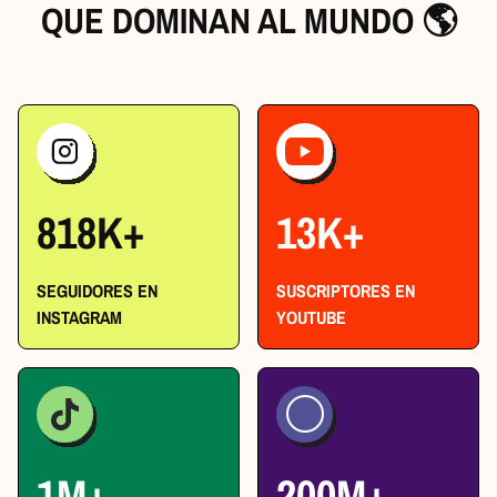
QUE DOMINAN AL MUNDO 🌎
818
K+
13
K+
SEGUIDORES EN
SUSCRIPTORES EN
INSTAGRAM
YOUTUBE
1
M+
200
M+